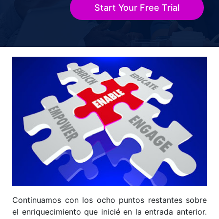
Start Your Free Trial
Title-
Title-
Title-
Title-
Title-
4
3
2
2
1
Continuamos con los ocho puntos restantes sobre
el enriquecimiento que inicié en la entrada anterior.