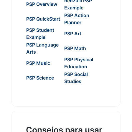
Renzulli PSP
PSP Overview
Example
PSP Action
PSP QuickStart
Planner
PSP Student
PSP Art
Example
PSP Language
PSP Math
Arts
PSP Physical
PSP Music
Education
PSP Social
PSP Science
Studies
Consejos para usar