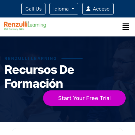
Call Us
Idioma
Acceso
RENZULLI LEARNING
Recursos De
Formación
Start Your Free Trial
Title-
Title-
Title-
Title-
Title-
4
3