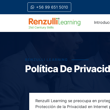
+56 99 651 5010
Introduc
RENZULLI LEARNING
Política De Privaci
Title-
Title-
Title-
Title-
Title-
Renzulli Learning se preocupa en proteg
4
3
2
1
Protección de la Privacidad en Internet 