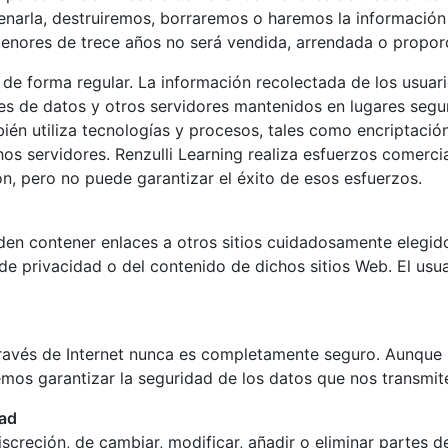
enarla, destruiremos, borraremos o haremos la informació
menores de trece años no será vendida, arrendada o propor
de forma regular. La información recolectada de los usuari
s de datos y otros servidores mantenidos en lugares segur
mbién utiliza tecnologías y procesos, tales como encriptaci
os servidores. Renzulli Learning realiza esfuerzos comerc
ón, pero no puede garantizar el éxito de esos esfuerzos.
den contener enlaces a otros sitios cuidadosamente elegido
e privacidad o del contenido de dichos sitios Web. El usuar
través de Internet nunca es completamente seguro. Aunque
s garantizar la seguridad de los datos que nos transmites
dad
screción, de cambiar, modificar, añadir o eliminar partes d