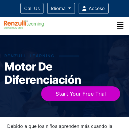
Call Us
Idioma
Acceso
RENZULLI LEARNING
Motor De
Diferenciación
Start Your Free Trial
Title-
Title-
Title-
Title-
Title-
Debido a que los niños aprenden más cuando la
4
3