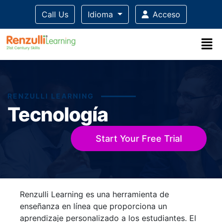
Call Us
Idioma
Acceso
RENZULLI LEARNING
Tecnología
Start Your Free Trial
Title-
Title-
Title-
Title-
Title-
Renzulli Learning es una herramienta de
4
3
2
1
1
enseñanza en línea que proporciona un
aprendizaje personalizado a los estudiantes. El