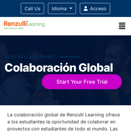
Call Us
Idioma
Acceso
RENZULLI LEARNING
Colaboración Global
Start Your Free Trial
Title-
Title-
Title-
Title-
Title-
La colaboración global de Renzulli Learning ofrece
4
3
2
1
1
a los estudiantes la oportunidad de colaborar en
proyectos con estudiantes de todo el mundo. Las