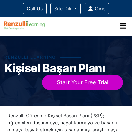
Call Us
Site Dili
Giriş
RENZULLI LEARNING
Kişisel Başarı Planı
Start Your Free Trial
Title-
Title-
Title-
Title-
Title-
Renzulli Öğrenme Kişisel Başarı Planı (PSP);
5
4
3
2
1
öğrencileri düşünmeye, hayal kurmaya ve başarılı
olmaya teşvik etmek için tasarlanmış, araştırmaya