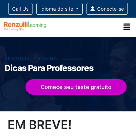
Call Us
Idioma do site
Conecte-se
RENZULLI LEARNING
Dicas Para Professores
Comece seu teste gratuito
Title-
Title-
Title-
Title-
EM BREVE!
4
3
2
1