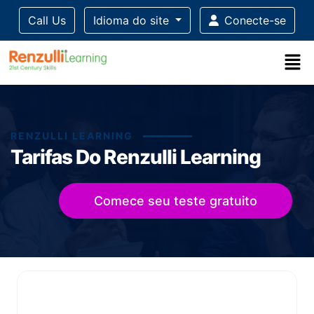
Call Us
Idioma do site
Conecte-se
RENZULLI LEARNING
Tarifas Do Renzulli Learning
Comece seu teste gratuito
Title-
Title-
Title-
Title-
4
3
2
1