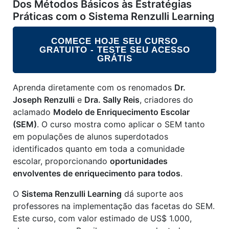
2
1
Dos Métodos Básicos às Estratégias
Práticas com o Sistema Renzulli Learning
COMECE HOJE SEU CURSO
GRATUITO - TESTE SEU ACESSO
GRÁTIS
Aprenda diretamente com os renomados
Dr.
Joseph Renzulli
e
Dra. Sally Reis
, criadores do
aclamado
Modelo de Enriquecimento Escolar
(SEM)
. O curso mostra como aplicar o SEM tanto
em populações de alunos superdotados
identificados quanto em toda a comunidade
escolar, proporcionando
oportunidades
envolventes de enriquecimento para todos
.
O
Sistema Renzulli Learning
dá suporte aos
professores na implementação das facetas do SEM.
Este curso, com valor estimado de US$ 1.000,