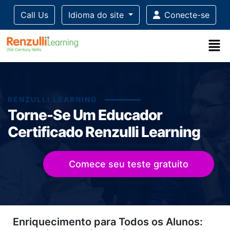
Call Us
Idioma do site
Conecte-se
RENZULLI LEARNING
Torne-Se Um Educador
Certificado Renzulli Learning
Comece seu teste gratuito
Title-
Title-
Title-
Title-
Enriquecimento para Todos os Alunos:
4
3